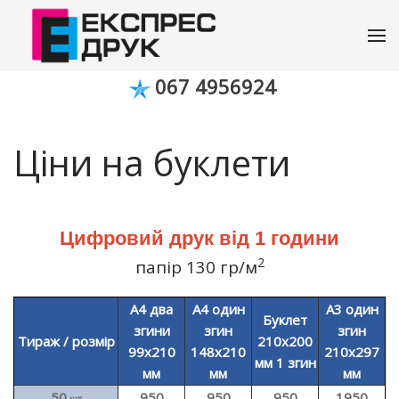
067 4956924
Ціни на буклети
Цифровий друк від 1 години
2
папір 130 гр/м
А4 два
А4 один
А3 один
Буклет
згини
згин
згин
Тираж / розмір
210х200
99х210
148х210
210x297
мм 1 згин
мм
мм
мм
50
950
950
950
1950