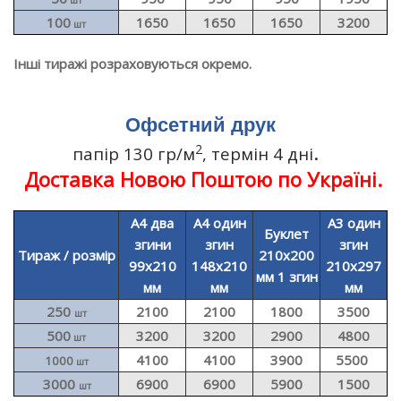
шт
100
1650
1650
1650
3200
шт
Інші тиражі розраховуються окремо.
Офсетний друк
.
2
папір 130 гр/м
, термін 4 дні
Доставка Новою Поштою по Україні.
А4 два
А4 один
А3 один
Буклет
згини
згин
згин
Тираж / розмір
210х200
99х210
148х210
210x297
мм 1 згин
мм
мм
мм
250
2100
2100
1800
3500
шт
500
3200
3200
2900
4800
шт
4100
4100
3900
5500
1000
шт
3000
6900
6900
5900
1500
шт