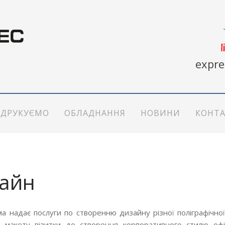
expre
ДРУКУЄМО
ОБЛАДНАННЯ
НОВИНИ
КОНТ
айн
а надає послуги по створенню дизайну різної поліграфічної 
 макету візитки до створення корпоративного стилю офіс